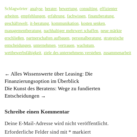
Schlagwörter:
analyse
,
berater
,
bewertung
,
consulting
,
effizienter
arbeiten
,
empfehlungen
,
erfahrung
,
fachwissen
,
finanzberatung
,
geschäftswelt
,
it-beratung
,
kommunikation
,
kosten senken
,
managementberatung
,
nachhaltiger mehrwert schaffen
,
neue märkte
erschließen
,
partnerschaften aufbauen
,
personalberatung
,
strategische
entscheidungen
,
unternehmen
,
vertrauen
,
wachstum
,
wettbewerbsfähigkeit
,
ziele des unternehmens verstehen
,
zusammenarbeit
Post
←
Alles Wissenswerte über Leasing: Die
Finanzierungsoption im Überblick
navigation
Die Kunst des Beratens: Wege zu fundierten
Entscheidungen
→
Schreibe einen Kommentar
Deine E-Mail-Adresse wird nicht veröffentlicht.
Erforderliche Felder sind mit
*
markiert