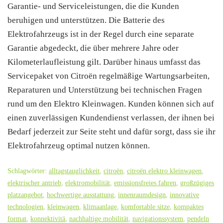
Garantie- und Serviceleistungen, die die Kunden
beruhigen und unterstützen. Die Batterie des
Elektrofahrzeugs ist in der Regel durch eine separate
Garantie abgedeckt, die über mehrere Jahre oder
Kilometerlaufleistung gilt. Darüber hinaus umfasst das
Servicepaket von Citroën regelmäßige Wartungsarbeiten,
Reparaturen und Unterstützung bei technischen Fragen
rund um den Elektro Kleinwagen. Kunden können sich auf
einen zuverlässigen Kundendienst verlassen, der ihnen bei
Bedarf jederzeit zur Seite steht und dafür sorgt, dass sie ihr
Elektrofahrzeug optimal nutzen können.
Schlagwörter:
alltagstauglichkeit
,
citroën
,
citroën elektro kleinwagen
,
elektrischer antrieb
,
elektromobilität
,
emissionsfreies fahren
,
großzügiges
platzangebot
,
hochwertige ausstattung
,
innenraumdesign
,
innovative
technologien
,
kleinwagen
,
klimaanlage
,
komfortable sitze
,
kompaktes
format
,
konnektivitä
,
nachhaltige mobilität
,
navigationssystem
,
pendeln