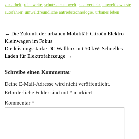
zur arbeit
,
reichweite
,
schutz der umwelt
,
stadtverkehr
,
umweltbewusste
autofahrer
,
umweltfreundliche antriebstechnologie
,
urbanes leben
Post
←
Die Zukunft der urbanen Mobilität: Citroën Elektro
Kleinwagen im Fokus
navigation
Die leistungsstarke DC Wallbox mit 50 kW: Schnelles
Laden für Elektrofahrzeuge
→
Schreibe einen Kommentar
Deine E-Mail-Adresse wird nicht veröffentlicht.
Erforderliche Felder sind mit
*
markiert
Kommentar
*