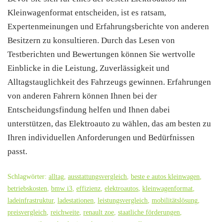
Kleinwagenformat entscheiden, ist es ratsam,
Expertenmeinungen und Erfahrungsberichte von anderen
Besitzern zu konsultieren. Durch das Lesen von
Testberichten und Bewertungen können Sie wertvolle
Einblicke in die Leistung, Zuverlässigkeit und
Alltagstauglichkeit des Fahrzeugs gewinnen. Erfahrungen
von anderen Fahrern können Ihnen bei der
Entscheidungsfindung helfen und Ihnen dabei
unterstützen, das Elektroauto zu wählen, das am besten zu
Ihren individuellen Anforderungen und Bedürfnissen
passt.
Schlagwörter:
alltag
,
ausstattungsvergleich
,
beste e autos kleinwagen
,
betriebskosten
,
bmw i3
,
effizienz
,
elektroautos
,
kleinwagenformat
,
ladeinfrastruktur
,
ladestationen
,
leistungsvergleich
,
mobilitätslösung
,
preisvergleich
,
reichweite
,
renault zoe
,
staatliche förderungen
,