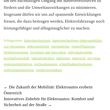
um den nachhaltigen Umgang mit Batterieressourcen zu
fördern und die Umweltauswirkungen zu minimieren.
Insgesamt dürfen wir uns auf spannende Entwicklungen
freuen, die dazu beitragen werden, Elektrofahrzeuge noch
leistungsfähiger und alltagstauglicher zu machen.
Schlagwörter:
batterietechnologie
,
batterietechnologie elektromobilität
,
co2-emissionen
,
elektromobilität
,
energiedichte
,
feststoffbatterien
,
förderprogramme
,
forschung und innovation
,
individualverkehr
,
kreislaufwirtschaft
,
ladeinfrastruktur
,
ladezeiten
,
österreich
,
recycling
,
regierungsinitiativen
,
reichweitenangst
,
schnellladetechnologien
,
verbrennungsmotoren
,
wiederverwendung
Post
←
Die Zukunft der Mobilität: Elektroautos erobern
Österreich
navigation
Innovatives Zubehör für Elektroautos: Komfort und
Sicherheit auf der Straße
→