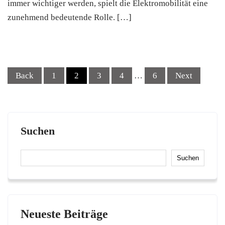
immer wichtiger werden, spielt die Elektromobilität eine
zunehmend bedeutende Rolle. […]
Posts
Back
1
2
3
4
…
6
Next
navigation
Suchen
Suchen
Neueste Beiträge