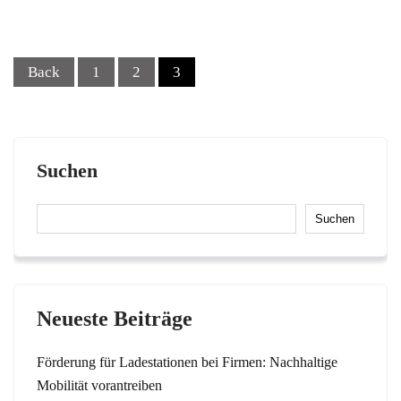
Posts
Back
1
2
3
navigation
Suchen
Suchen
Neueste Beiträge
Förderung für Ladestationen bei Firmen: Nachhaltige
Mobilität vorantreiben