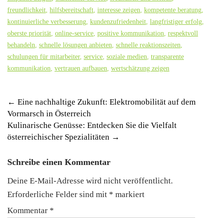
freundlichkeit
,
hilfsbereitschaft
,
interesse zeigen
,
kompetente beratung
,
kontinuierliche verbesserung
,
kundenzufriedenheit
,
langfristiger erfolg
,
oberste priorität
,
online-service
,
positive kommunikation
,
respektvoll
behandeln
,
schnelle lösungen anbieten
,
schnelle reaktionszeiten
,
schulungen für mitarbeiter
,
service
,
soziale medien
,
transparente
kommunikation
,
vertrauen aufbauen
,
wertschätzung zeigen
Post
←
Eine nachhaltige Zukunft: Elektromobilität auf dem
Vormarsch in Österreich
navigation
Kulinarische Genüsse: Entdecken Sie die Vielfalt
österreichischer Spezialitäten
→
Schreibe einen Kommentar
Deine E-Mail-Adresse wird nicht veröffentlicht.
Erforderliche Felder sind mit
*
markiert
Kommentar
*