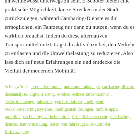
umweltbewusst unterwegs zu sein. E-Scooter bieten eine
praktische Möglichkeit, kurze Strecken in der Stadt
zurückzulegen, während Carsharing-Dienste es dir
ermöglichen, ein Fahrzeug nur dann zu nutzen, wenn du es
wirklich brauchst. Indem du diese alternativen
Transportmittel nutzt, trägst du aktiv dazu bei, den Verkehr
zu entlasten und die Umweltbelastung zu reduzieren. Also
lass dich auf neue Erfahrungen ein und entdecke die
Vielfalt der modernen Mobilität!
Schlagwörter:
alternative routen
,
autonome fahrzeuge
,
carsharing-dienste
,
datenanalyse
,
digitalisierung
,
e-bikes
,
echtzeitinformationen
,
elektrofahrzeuge
,
fahrräder
,
geteiltes fahren
,
intelligente
verkehrssteuerungssysteme
,
intelligenten lösungen
,
mobile apps
,
mobilität
,
nachhaltige verkehrsmittel
,
öffentlicher verkehr
,
ridesharing-
dienste
,
stauvermeidung
,
teilen von fahrzeugen
,
zukunft der
fortbewegung