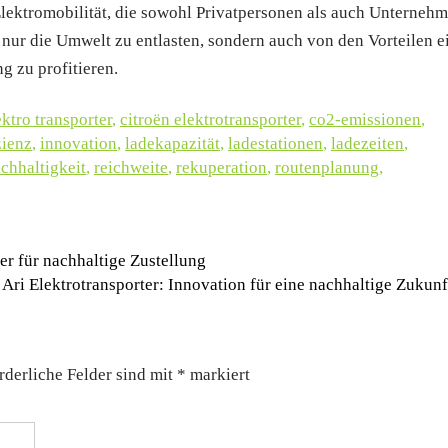
ektromobilität, die sowohl Privatpersonen als auch Unterneh
 nur die Umwelt zu entlasten, sondern auch von den Vorteilen e
g zu profitieren.
ektro transporter
,
citroën elektrotransporter
,
co2-emissionen
,
zienz
,
innovation
,
ladekapazität
,
ladestationen
,
ladezeiten
,
chhaltigkeit
,
reichweite
,
rekuperation
,
routenplanung
,
er für nachhaltige Zustellung
 Ari Elektrotransporter: Innovation für eine nachhaltige Zukun
rderliche Felder sind mit
*
markiert