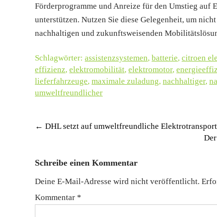
Förderprogramme und Anreize für den Umstieg auf El
unterstützen. Nutzen Sie diese Gelegenheit, um nicht
nachhaltigen und zukunftsweisenden Mobilitätslösun
Schlagwörter:
assistenzsystemen
,
batterie
,
citroen el
effizienz
,
elektromobilität
,
elektromotor
,
energieeffi
lieferfahrzeuge
,
maximale zuladung
,
nachhaltiger
,
na
umweltfreundlicher
Post
←
DHL setzt auf umweltfreundliche Elektrotransport
Der
navigation
Schreibe einen Kommentar
Deine E-Mail-Adresse wird nicht veröffentlicht.
Erfo
Kommentar
*