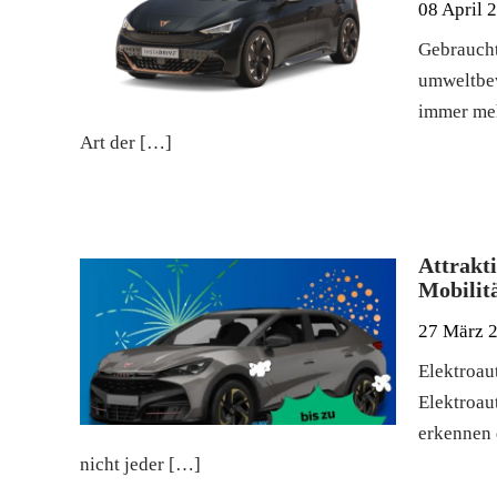
08 April 
Gebraucht
umweltbew
immer meh
Art der […]
Attrakt
Mobilitä
27 März 
Elektroau
Elektroau
erkennen 
nicht jeder […]