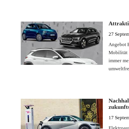
Attrakt
27 Septe
Angebot E
Mobilität
immer meh
umweltfr
Nachhalt
zukunft
17 Septe
Elektroau