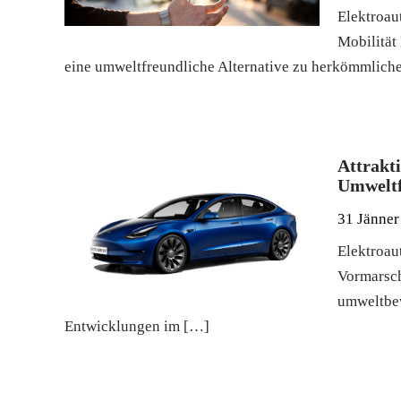
Elektroau
Mobilität 
eine umweltfreundliche Alternative zu herkömmliche
Attrakt
Umweltf
31 Jänner
Elektroau
Vormarsch
umweltbew
Entwicklungen im […]