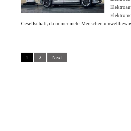
Elektroau
Elektromo
Gesellschaft, da immer mehr Menschen umweltbewus
Posts
1
2
Next
navigation