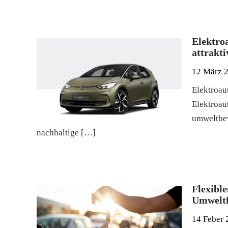
Elektro
attrakti
12 März 
Elektroau
Elektroau
umweltbew
nachhaltige […]
Flexibl
Umweltf
14 Feber 