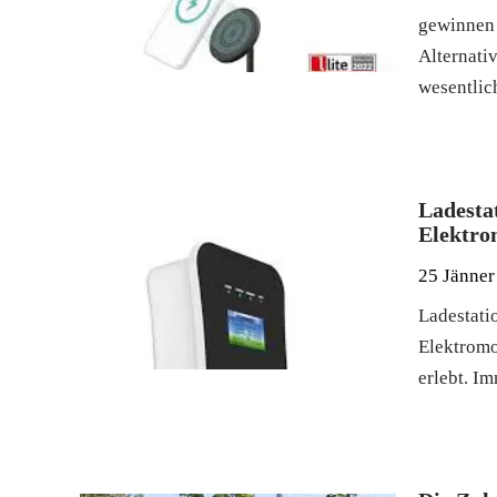
gewinnen 
Alternati
wesentlic
Ladesta
Elektrom
25 Jänner
Ladestati
Elektromo
erlebt. I