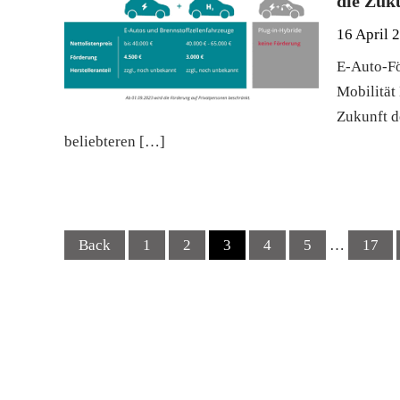
die Zuk
16 April 
E-Auto-Fö
Mobilität
Zukunft d
beliebteren […]
Posts
Back
1
2
3
4
5
…
17
navigation