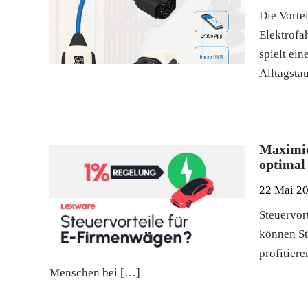
Die Vorte
Elektrofa
spielt ei
Alltagsta
Maximie
optimal
22 Mai 2
Steuervor
können St
profitiere
Menschen bei […]