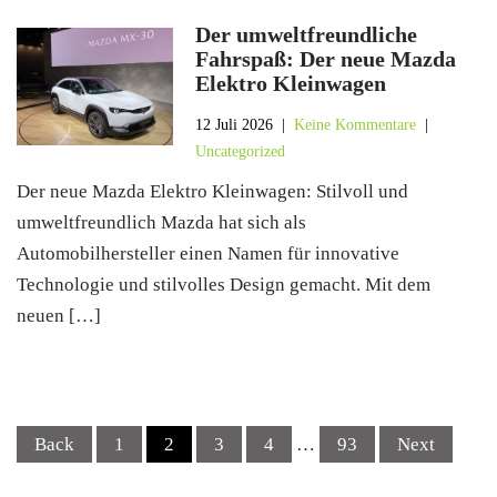
Der umweltfreundliche
Fahrspaß: Der neue Mazda
Elektro Kleinwagen
12 Juli 2026
|
Keine Kommentare
|
Uncategorized
Der neue Mazda Elektro Kleinwagen: Stilvoll und
umweltfreundlich Mazda hat sich als
Automobilhersteller einen Namen für innovative
Technologie und stilvolles Design gemacht. Mit dem
neuen […]
Posts
Back
1
2
3
4
…
93
Next
navigation